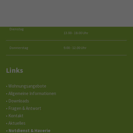
Für Fragen stehen wir Ihnen persönlich oder telefonisch mit Rat
und Tat zur Seite.
09.00 - 12.00 Uhr
Dienstag
13.00 - 18.00 Uhr
Donnerstag
9.00 - 12.00 Uhr
Links
• Wohnungsangebote
• Allgemeine Informationen
• Downloads
• Fragen & Antwort
• Kontakt
• Aktuelles
• Notdienst & Haverie