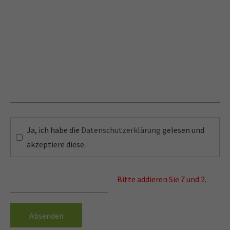
Treten Sie mit
Ja, ich habe die
Datenschutzerklärung
gelesen und
akzeptiere diese.
uns in
Kontakt!
Bitte addieren Sie 7 und 2.
Öffnungszeiten
Absenden