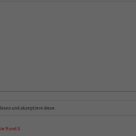
taktdaten
Öffnungszeiten
lesen und akzeptiere diese.
Gartenstadt Halle eG
Für Fragen stehen wir Ihnen pers
ozzistr. 30 (Ecke Paul-Suhr-Str.)
oder telefonisch mit Rat und Tat 
ie 9 und 3.
Halle an der Saale
Seite.