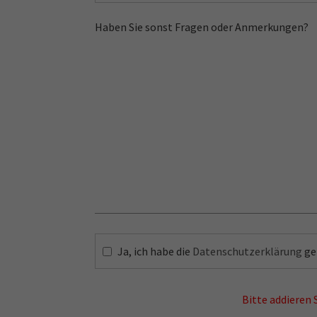
Haben Sie sonst Fragen oder Anmerkungen?
Kon
Treten Sie
Ja, ich habe die
Datenschutzerklärung
ge
GWG 
mit
Pestal
Bitte addieren S
06128 