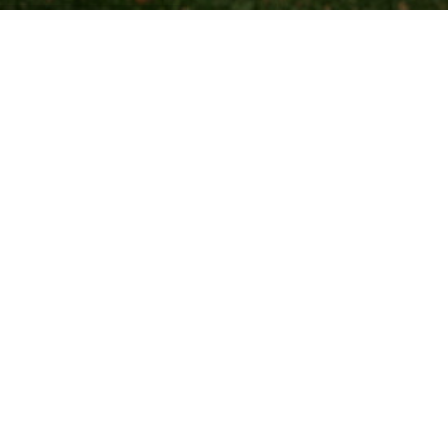
HERZLICH
WILLKOMMEN
Es ist gar nicht so schwer,
die Richtige
zu finden.
Unsere beliebtesten Wohnungen für Sie!
Aktuelle
Angebote
Treten Sie mit
uns in
Kontakt!
Keine Objekte gefunden
Öffnungszeiten
Alle Wohnungsangebote
Für Fragen stehen wir Ihnen persönlich oder telefonisch mit Rat